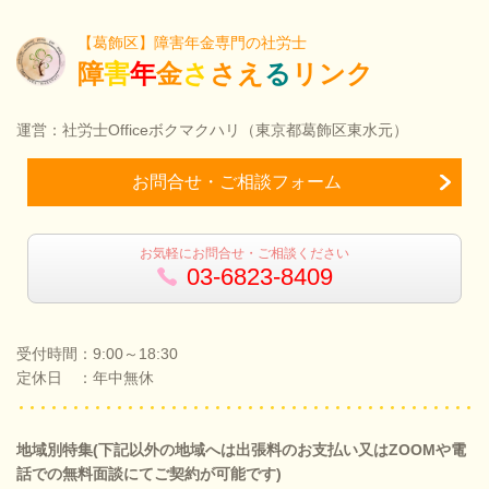
【葛飾区】障害年金専門の社労士
障
害
年
金
さ
さえ
る
リンク
運営：社労士Officeボクマクハリ（東京都葛飾区東水元）
お問合せ・ご相談フォーム
お気軽にお問合せ・ご相談ください
03-6823-8409
受付時間：9:00～18:30
定休日 ：年中無休
地域別特集(下記以外の地域へは出張料のお支払い又はZOOMや電
話での無料面談にてご契約が可能です)