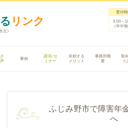
受付時
る
リ
ンク
9:00～1
（年中無
東水元）
さ
講演/セ
依頼する
事務所概
取
事例
声
ミナー
メリット
要
た
ふじみ野市で障害年
へ