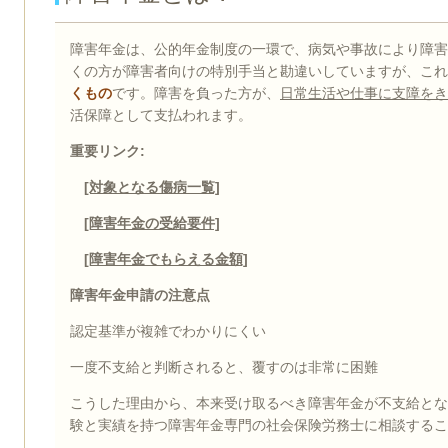
障害年金は、公的年金制度の一環で、病気や事故により障害
くの方が障害者向けの特別手当と勘違いしていますが、これ
くもの
です。障害を負った方が、
日常生活や仕事に支障をき
活保障として支払われます。
重要リンク:
[対象となる傷病一覧]
[障害年金の受給要件]
[障害年金でもらえる金額]
障害年金申請の注意点
認定基準が複雑でわかりにくい
一度不支給と判断されると、覆すのは非常に困難
こうした理由から、本来受け取るべき障害年金が不支給とな
験と実績を持つ障害年金専門の社会保険労務士に相談するこ