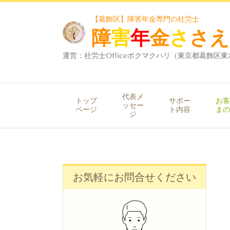
【葛飾区】障害年金専門の社労士
障
害
年
金
さ
さえ
運営：
社労士Officeボクマクハリ（東京都葛飾区
代表メ
トップ
サポー
お客
ッセー
ページ
ト内容
まの
ジ
お気軽にお問合せください