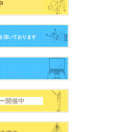
中
を頂いております
ー開催中