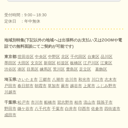
受付時間：9:00～18:30
定休日 ：年中無休
地域別特集(下記以外の地域へは出張料のお支払い又はZOOMや電
話での無料面談にてご契約が可能です)
東京都:
世田谷区
中央区
中野区
北区
千代田区
台東区
品川区
墨田区
大田区
文京区
新宿区
杉並区
板橋区
江戸川区
江東区
渋谷区
港区
目黒区
練馬区
荒川区
豊島区
足立区
葛飾区
埼玉県:
さいたま市
三郷市
八潮市
吉川市
和光市
川口市
志木市
戸田市
春日部市
朝霞市
草加市
蕨市
越谷市
上尾市
ふじみ野市
川越市
千葉県:
松戸市
市川市
船橋市
習志野市
柏市
流山市
我孫子市
野田市
鎌ケ谷市
八千代市
千葉市
白井市
印西市
佐倉市
四街道市
成田市