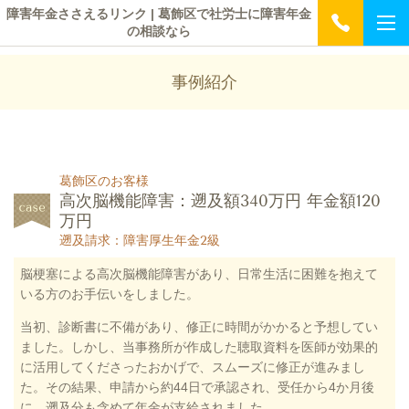
障害年金ささえるリンク | 葛飾区で社労士に障害年金
の相談なら
事例紹介
葛飾区のお客様
高次脳機能障害：遡及額340万円 年金額120
万円
遡及請求：障害厚生年金2級
脳梗塞による高次脳機能障害があり、日常生活に困難を抱えて
いる方のお手伝いをしました。
当初、診断書に不備があり、修正に時間がかかると予想してい
ました。しかし、当事務所が作成した聴取資料を医師が効果的
に活用してくださったおかげで、スムーズに修正が進みまし
た。その結果、申請から約44日で承認され、受任から4か月後
に、遡及分も含めて年金が支給されました。