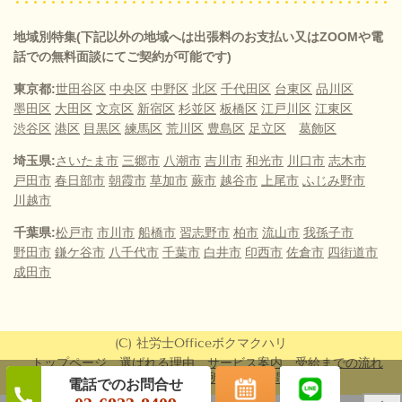
地域別特集(下記以外の地域へは出張料のお支払い又はZOOMや電
話での無料面談にてご契約が可能です)
東京都:
世田谷区
中央区
中野区
北区
千代田区
台東区
品川区
墨田区
大田区
文京区
新宿区
杉並区
板橋区
江戸川区
江東区
渋谷区
港区
目黒区
練馬区
荒川区
豊島区
足立区
葛飾区
埼玉県:
さいたま市
三郷市
八潮市
吉川市
和光市
川口市
志木市
戸田市
春日部市
朝霞市
草加市
蕨市
越谷市
上尾市
ふじみ野市
川越市
千葉県:
松戸市
市川市
船橋市
習志野市
柏市
流山市
我孫子市
野田市
鎌ケ谷市
八千代市
千葉市
白井市
印西市
佐倉市
四街道市
成田市
(C) 社労士Officeボクマクハリ
トップページ
選ばれる理由
サービス案内
受給までの流れ
お客さまの声
事務所概要
お問合せ