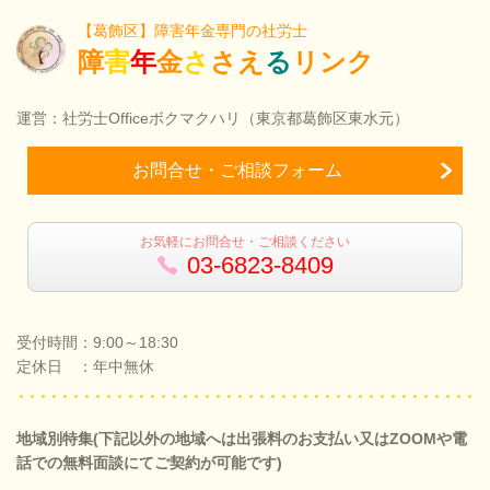
【葛飾区】障害年金専門の社労士
障
害
年
金
さ
さえ
る
リンク
運営：社労士Officeボクマクハリ（東京都葛飾区東水元）
お問合せ・ご相談フォーム
お気軽にお問合せ・ご相談ください
03-6823-8409
受付時間：9:00～18:30
定休日 ：年中無休
地域別特集(下記以外の地域へは出張料のお支払い又はZOOMや電
話での無料面談にてご契約が可能です)